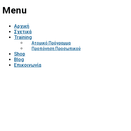
Menu
Αρχική
Σχετικά
Training
Ατομικό Πρόγραμμα
Προπόνηση Προσωπικού
Shop
Blog
Επικοινωνία
Have a question?
Send enquiry
Message sent
Close