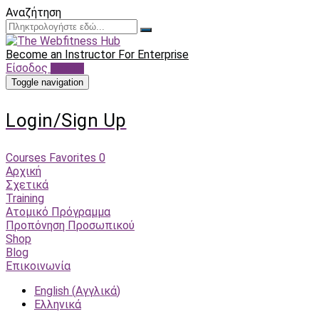
Αναζήτηση
Become an Instructor
For Enterprise
Είσοδος
Sign up
Toggle navigation
Login/Sign Up
Courses
Favorites
0
Αρχική
Σχετικά
Training
Ατομικό Πρόγραμμα
Προπόνηση Προσωπικού
Shop
Blog
Επικοινωνία
English
(
Αγγλικά
)
Ελληνικά