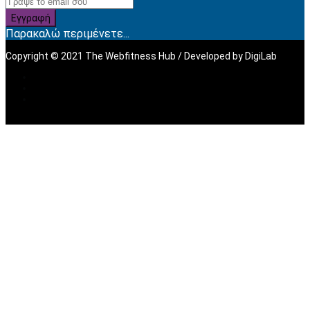
Εγγραφή
Παρακαλώ περιμένετε...
Copyright © 2021 The Webfitness Hub / Developed by
DigiLab
Sign In
The password must have a
minimum of 8 characters of numbers and letters, contain at
least 1 capital letter, and should not exceed 20 characters
I want to sign up as instructor